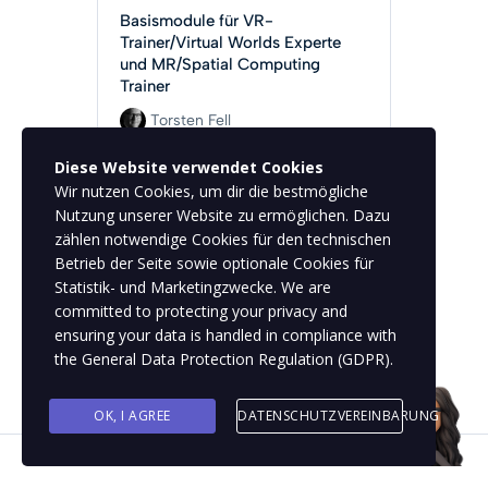
Basismodule für VR-
Trainer/Virtual Worlds Experte
und MR/Spatial Computing
Trainer
Torsten Fell
Diese Website verwendet Cookies
Beginner
599 EUR
Wir nutzen Cookies, um dir die bestmögliche
Nutzung unserer Website zu ermöglichen. Dazu
zählen notwendige Cookies für den technischen
Bekomme Es Nun
Betrieb der Seite sowie optionale Cookies für
Statistik- und Marketingzwecke. We are
committed to protecting your privacy and
ensuring your data is handled in compliance with
the
General Data Protection Regulation (GDPR)
.
OK, I AGREE
DATENSCHUTZVEREINBARUNG