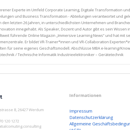
fahrener Experte im Umfeld Corporate Learning, Digitale Transformation und
ungen und Business Transformation - Abteilungen verantwortet und gelei
in den letzten 26 Jahren, in unterschiedlichsten Unternehmen und Branch
ovation innegehabt. Als Speaker, Dozent und Autor gibt es sein Wissen in
weltweit führende Online Magazin „Immersive Learning News“ und hat mit s
rmenzentrale. Er bildet VR-Trainer*innen und VR-Collaboration Experten*in
welten für seine eigenes Geschäftsmodell. Abschlüsse MBA e-learning/Kn
trotechnik / Technische Informatik Industrieelektroniker – Gerätetechnik
Informationen
t
strasse 8, 26427 Werdum
Impressum
Datenschutzerklärung
170 120 1272
Allgemeine Geschäftsbedingu
tialcomuting.consulting
(AGB)