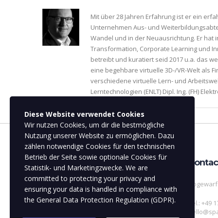
Mit über 28 Jahren Erfahrung ist er ein er
Unternehmen Aus- und Weiterbildungsabteil
Wandel und in der Neuausrichtung. Er hat 
Transformation, Corporate Learning und Inn
betreibt und kuratiert seid 2017 u.a. das 
eine begehbare virtuelle 3D-/VR-Welt als Fi
verschiedene virtuelle Lern- und Arbeits
Lerntechnologien (ENLT) Dipl. Ing. (FH) Elek
Diese Website verwendet Cookies
Wir nutzen Cookies, um dir die bestmögliche
Nutzung unserer Website zu ermöglichen. Dazu
zählen notwendige Cookies für den technischen
Betrieb der Seite sowie optionale Cookies für
About
Contac
Statistik- und Marketingzwecke. We are
committed to protecting your privacy and
Hogewarf
Created by Torsten Fell (C)2025
ensuring your data is handled in compliance with
the
General Data Protection Regulation (GDPR)
.
Tel.: +49 
hello@spa