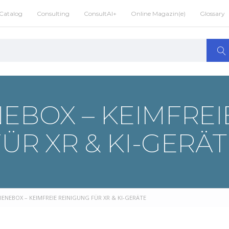
Catalog
Consulting
ConsultAI+
Online Magazin(e)
Glossary
NEBOX – KEIMFREI
FÜR XR & KI-GERÄT
IENEBOX – KEIMFREIE REINIGUNG FÜR XR & KI-GERÄTE