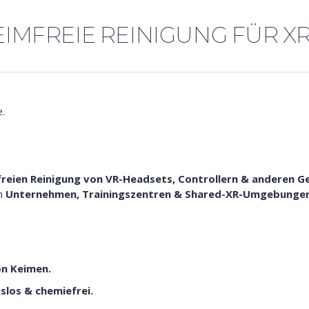
EIMFREIE REINIGUNG FÜR XR
.
freien Reinigung von VR-Headsets, Controllern & anderen G
in
Unternehmen, Trainingszentren & Shared-XR-Umgebunge
on Keimen.
slos & chemiefrei.