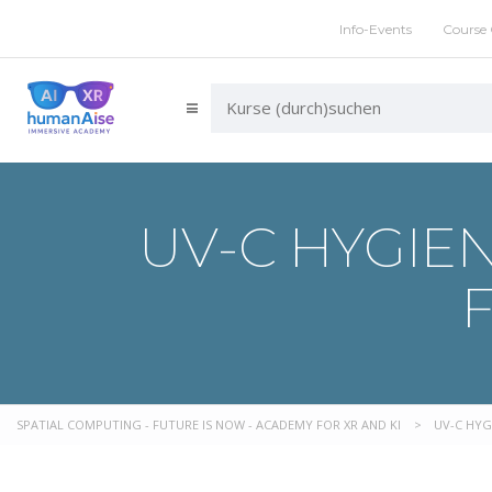
Info-Events
Course 
UV-C HYGIE
SPATIAL COMPUTING - FUTURE IS NOW - ACADEMY FOR XR AND KI
>
UV-C HYG