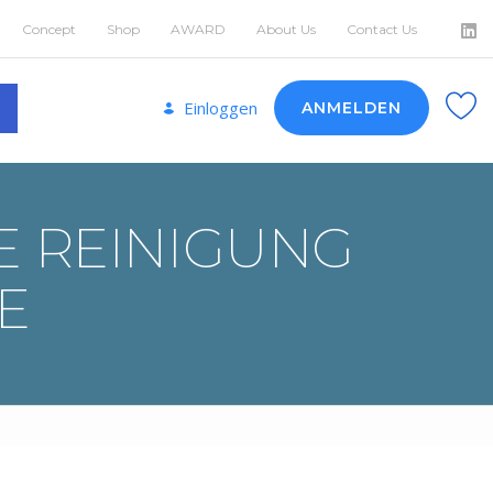
Concept
Shop
AWARD
About Us
Contact Us
Einloggen
ANMELDEN
E REINIGUNG
E