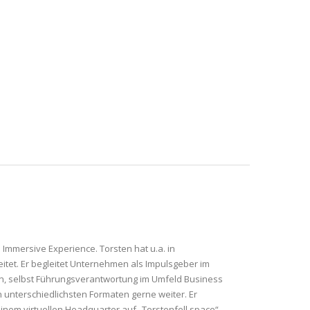
 Immersive Experience. Torsten hat u.a. in
tet. Er begleitet Unternehmen als Impulsgeber im
en, selbst Führungsverantwortung im Umfeld Business
 unterschiedlichsten Formaten gerne weiter. Er
einem virtuellen Headquarter auf „Torstenfell.space“