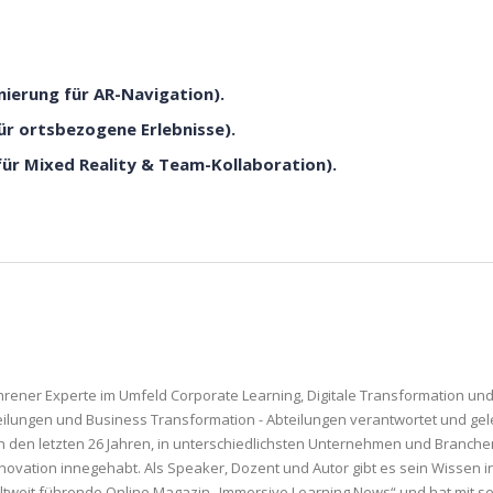
nierung für AR-Navigation).
für ortsbezogene Erlebnisse).
für Mixed Reality & Team-Kollaboration).
fahrener Experte im Umfeld Corporate Learning, Digitale Transformation und
ungen und Business Transformation - Abteilungen verantwortet und gelei
in den letzten 26 Jahren, in unterschiedlichsten Unternehmen und Branch
ovation innegehabt. Als Speaker, Dozent und Autor gibt es sein Wissen in
weltweit führende Online Magazin „Immersive Learning News“ und hat mit s