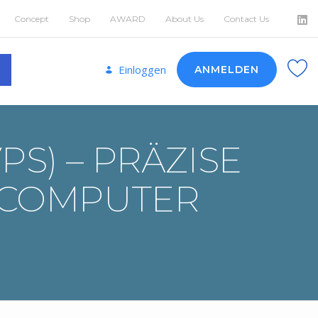
Concept
Shop
AWARD
About Us
Contact Us
Einloggen
ANMELDEN
PS) – PRÄZISE
 COMPUTER