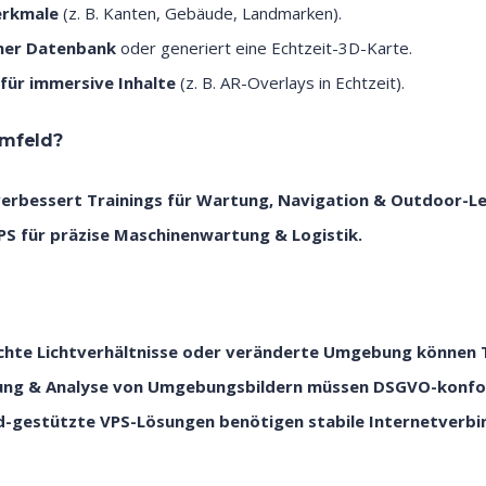
erkmale
(z. B. Kanten, Gebäude, Landmarken).
iner Datenbank
oder generiert eine Echtzeit-3D-Karte.
für immersive Inhalte
(z. B. AR-Overlays in Echtzeit).
Umfeld?
rbessert Trainings für Wartung, Navigation & Outdoor-Le
PS für präzise Maschinenwartung & Logistik.
chte Lichtverhältnisse oder veränderte Umgebung können T
ung & Analyse von Umgebungsbildern müssen DSGVO-konfo
d-gestützte VPS-Lösungen benötigen stabile Internetverbi