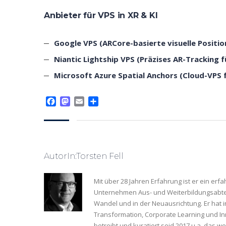
Anbieter für VPS in XR & KI
Google VPS (ARCore-basierte visuelle Positio
Niantic Lightship VPS (Präzises AR-Tracking 
Microsoft Azure Spatial Anchors (Cloud-VPS 
Facebook
Mastodon
Email
Teilen
AutorIn:Torsten Fell
Mit über 28 Jahren Erfahrung ist er ein er
Unternehmen Aus- und Weiterbildungsabteil
Wandel und in der Neuausrichtung. Er hat 
Transformation, Corporate Learning und Inn
betreibt und kuratiert seid 2017 u.a. das 