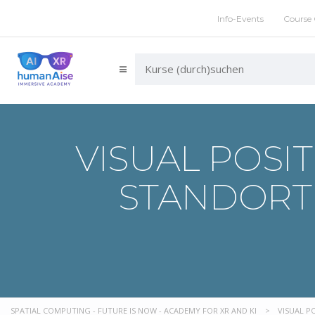
Info-Events
Course 
VISUAL POSIT
STANDORT
SPATIAL COMPUTING - FUTURE IS NOW - ACADEMY FOR XR AND KI
>
VISUAL P