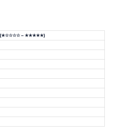
 (★☆☆☆☆ – ★★★★★)