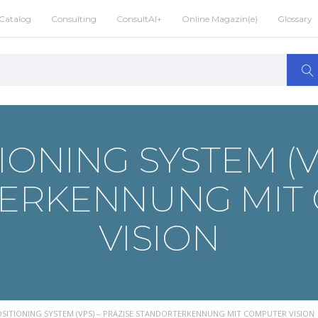
Catalog
Consulting
ConsultAI+
Online Magazin(e)
Glossary
IONING SYSTEM (V
ERKENNUNG MIT
VISION
OSITIONING SYSTEM (VPS) – PRÄZISE STANDORTERKENNUNG MIT COMPUTER VISION