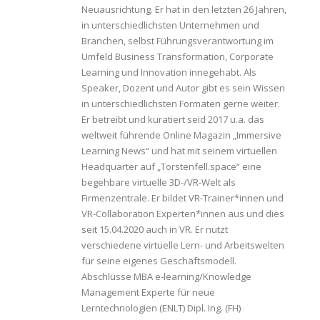
Neuausrichtung. Er hat in den letzten 26 Jahren,
in unterschiedlichsten Unternehmen und
Branchen, selbst Führungsverantwortung im
Umfeld Business Transformation, Corporate
Learning und Innovation innegehabt. Als
Speaker, Dozent und Autor gibt es sein Wissen
in unterschiedlichsten Formaten gerne weiter.
Er betreibt und kuratiert seid 2017 u.a. das
weltweit führende Online Magazin „Immersive
Learning News“ und hat mit seinem virtuellen
Headquarter auf „Torstenfell.space“ eine
begehbare virtuelle 3D-/VR-Welt als
Firmenzentrale. Er bildet VR-Trainer*innen und
VR-Collaboration Experten*innen aus und dies
seit 15.04.2020 auch in VR. Er nutzt
verschiedene virtuelle Lern- und Arbeitswelten
für seine eigenes Geschäftsmodell.
Abschlüsse MBA e-learning/Knowledge
Management Experte für neue
Lerntechnologien (ENLT) Dipl. Ing. (FH)